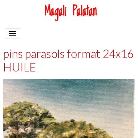
Magali Palatan
pins parasols format 24x16
HUILE