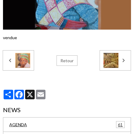
vendue
Retour
Partager
Facebook
X
Email
NEWS
61
AGENDA